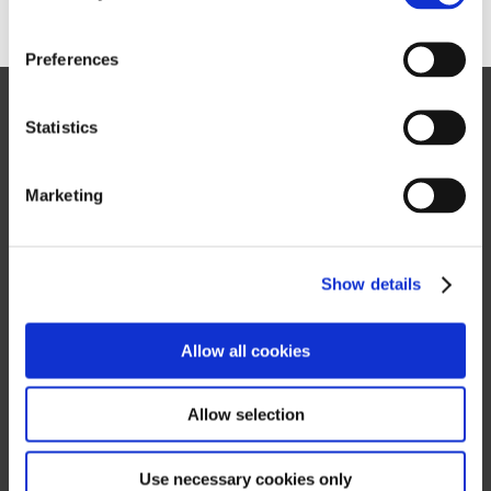
n
s
Preferences
e
Site Map
n
t
Statistics
FAQ
S
Terms of Use
e
Marketing
l
e
Privacy Notice
c
Show details
t
Mail Alert Registration
i
RSS
o
Allow all cookies
n
Related Websites and Social Media
Allow selection
Use necessary cookies only