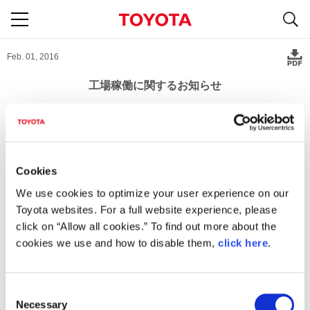
S
navigation
Feb. 01, 2016
工場稼働に関するお知らせ
トヨタ自動車は、本年1月8日（金）に、愛知製鋼株式会社知多工
場で発生した事故の影響による部品の供給状況等から、2月8日
（月）～2月13日（土）の間、国内における完成車組み立てライン
の稼働を全て停止することといたしましたので、お知らせいたしま
Cookies
す。稼働再開は2月15日（月）を予定しております。
なお、海外における完成車組み立てラインの稼働は継続いたしま
We use cookies to optimize your user experience on our
す。
Toyota websites. For a full website experience, please
今後も、愛知製鋼株式会社内の代替ラインでの生産、他鉄鋼メー
カーへの生産委託等により、車両生産への影響を最小限にとどめる
click on “Allow all cookies.” To find out more about the
べく、継続して対応を進めてまいります。
cookies we use and how to disable them,
click here
.
お客様にはご心配をおかけいたしますが、何卒ご理解賜りますよ
う、よろしくお願いいたします。
C
Necessary
以上
o