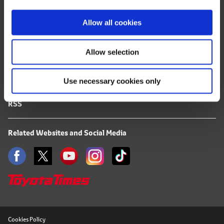
i
FAQ
o
Allow all cookies
Terms of Use
n
Allow selection
Privacy Notice
Use necessary cookies only
Mail Alert Registration
RSS
Related Websites and Social Media
Cookies Policy