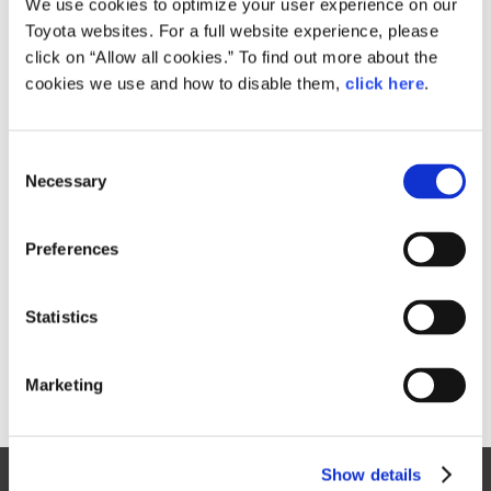
We use cookies to optimize your user experience on our
Toyota websites. For a full website experience, please
主な好評点
click on “Allow all cookies.” To find out more about the
cookies we use and how to disable them,
click here
.
GA-Lプラットフォームを基に、6ライトキャビンデザインを採
用するなど、これまでの4ドアセダンとは一線を画す、走りを
予感させる斬新なクーペシルエット
運転に集中できるコクピットと、日本の美意識を基に、深みの
C
あるエレガントな仕立てを実現したくつろぎの空間
Necessary
o
LSのDNAである静粛性と快適性を継承しながら、エモーショ
n
ナルな走りを実現するために追求した操舵応答性、操縦安定
性、気持ちの良い運転操作のリズム
s
Preferences
先進の予防安全技術や、高度運転支援技術「Lexus CoDrive」
e
をパッケージ化し、大型ヘッドアップディスプレイなどによ
n
り、直感的にわかりやすく支援状況を通知する「Lexus Safety
System + A」
t
Statistics
S
e
以上
Marketing
l
e
c
Show details
t
Site Map