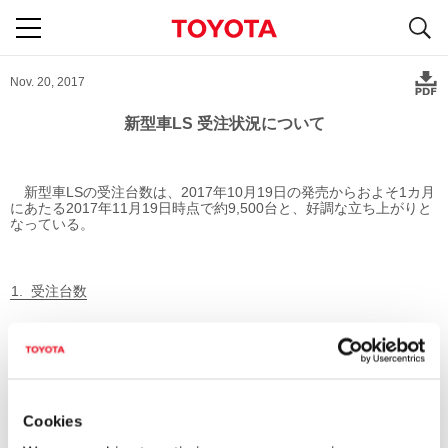
S
navigation
Nov. 20, 2017
新型車LS 受注状況について
新型車LSの受注台数は、2017年10月19日の発売からおよそ1カ月
にあたる2017年11月19日時点で約9,500台と、好調な立ち上がりと
なっている。
受注台数
受注台数
＊
約9,500台
＊
パワートレーン別受注台数内訳
Cookies
LS500h 約6,800台、
LS500 約2,700台