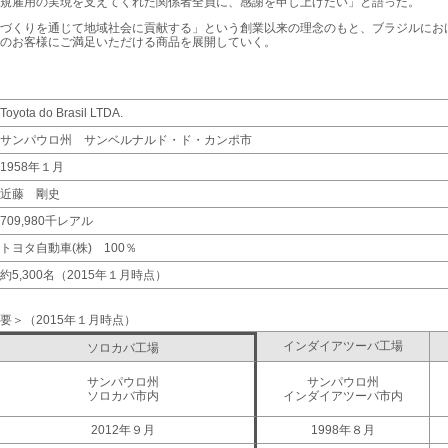
規雇用の実現を支えてくれた関係者全員に、感謝を申し上げたい」と語った。
づくりを通じて地域社会に貢献する」という創業以来の理念のもと、ブラジルにお
のお客様にご満足いただける商品を展開していく。
Toyota do Brasil LTDA.
サンパウロ州 サンベルナルド・ド・カンポ市
1958年１月
近藤 剛史
709,980千レアル
トヨタ自動車(株) 100％
約5,300名（2015年１月時点）
要
2015年１月時点
インダイアツーバ工場
ソロカバ工場
サンパウロ州
サンパウロ州
ソロカバ市内
インダイアツーバ市内
2012年９月
1998年８月