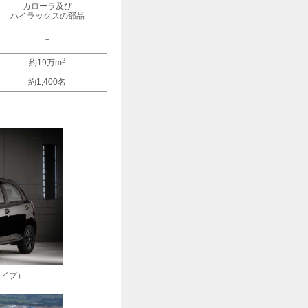
カローラ及び
ハイラックスの部品
－
2
約19万m
約1,400名
タイプ）