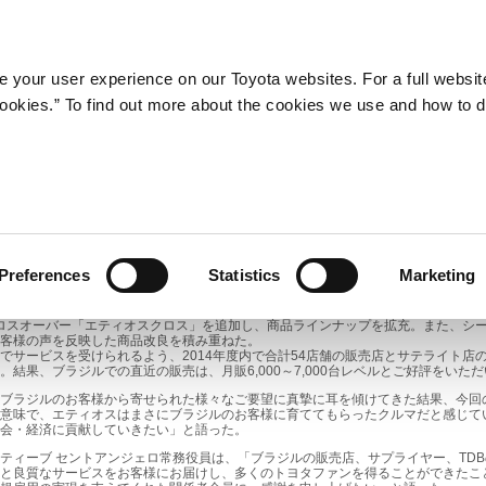
Company
Newsroom
Mobility
Susta
 your user experience on our Toyota websites. For a full websit
 cookies.” To find out more about the cookies we use and how to 
トヨタ自動車、ブラジルでエティオスの生産能力を増強
タ）は、ブラジルにおける製造・販売子会社であるToyota do Brasil LTDA.
016年初を目標に7.4万台から10.8万台へ増強することを決定した。今回の能増
もので、投資額は約45億円を予定している。
Preferences
Statistics
Marketing
・既存設備の活用などの地道なカイゼンを積み重ね、投資効率を高めている。
セダンタイプ及び、ハッチバックタイプを発売。発売当初は、月販2,000～3,00
にクロスオーバー「エティオスクロス」を追加し、商品ラインナップを拡充。また、シ
客様の声を反映した商品改良を積み重ねた。
サービスを受けられるよう、2014年度内で合計54店舗の販売店とサテライト店
結果、ブラジルでの直近の販売は、月販6,000～7,000台レベルとご好評をいた
ブラジルのお客様から寄せられた様々なご要望に真摯に耳を傾けてきた結果、今回
意味で、エティオスはまさにブラジルのお客様に育ててもらったクルマだと感じて
会・経済に貢献していきたい」と語った。
ィーブ セントアンジェロ常務役員は、「ブラジルの販売店、サプライヤー、TD
と良質なサービスをお客様にお届けし、多くのトヨタファンを得ることができたこ