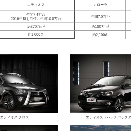
エティオス
カローラ
年間7.4万台
年間7.0万台
（2016年初を目標に年間10.8万台）
2
2
約370万m
約180万m
約1,600名
約2,100名
エティオス クロス
エティオス（ハッチバック