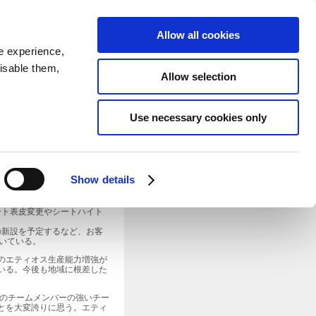
SEARCH
inability
IR
Downloadable Assets
JPN
Allow all cookies
e experience,
disable them,
Allow selection
Use necessary cookies only
（ブラジルトヨタ、以下TDB）の
は、ブラジルにおけるエティオ
Show details
0台であった。市場のニーズに
ート表皮変更やシートハイト
の新設を予定するなど、お客
だいている。
のエティオス生産能力増強が
いる。今後も地域に根差した
Bのチームメンバーの強いチー
とを大変誇りに思う。エティ