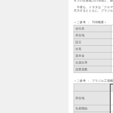
オスの生産能力の増強と、新
l
今後も、トヨタは「クルマ
e
尽力するとともに、ブラジル
c
t
ご参考
TDB概要
i
会社名
o
所在地
n
設立
社長
資本金
出資比率
従業員数
ご参考
ブラジル工場概
所在地
生産開始