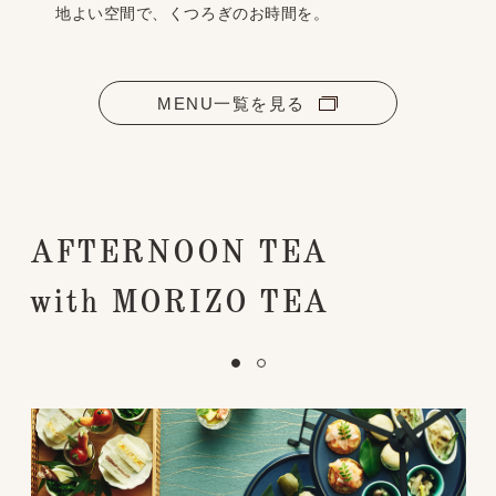
MEALS&APPETIZERS
地よい空間で、くつろぎのお時間を。
TAKEOUT
DRINKS/TEA
MENU一覧を見る
DRINKS/COFFEE
AFTERNOON TEA
企業サイトTOP
with MORIZO TEA