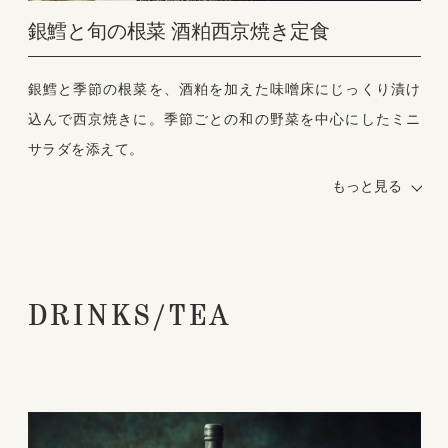
銀鱈と旬の根菜 酒粕西京焼き定食
銀鱈と季節の根菜を、酒粕を加えた味噌床にじっくり漬け
沖縄県産の海塩で柔らかく煮た豚角煮と蒸した旬の野菜
込んで西京焼きに。季節ごとの和の野菜を中心にしたミニ
を、そのままの塩味と胡麻ダレの二種の味で。
サラダを添えて。
セット内容：ご飯・お味噌汁・お漬物・ミニサラダ
セット内容：ご飯・お味噌汁・お漬物・ミニサラダ
もっと見る
DRINKS/TEA