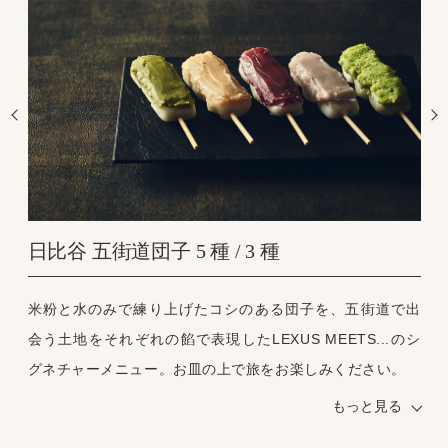
日比谷 五街道団子 5 種 / 3 種
米粉と水のみで練り上げたコシのある団子を、五街道で出
愛知県蒲郡（がまごおり）で長年愛される甘味処「秀月
会う土地をそれぞれの餡で表現したLEXUS MEETS...のシ
堂」のかき氷が初めて東京に。素材そのものを感じるシロ
グネチャーメニュー。お皿の上で旅をお楽しみください。
ップと氷の口どけ感に、こだわりと食べる人のことを思う
写真左から、抹茶餡（東海道・静岡）、栗餡（中山道・長
温かさが感じられる美味しさ。
もっと見る
野）、イチゴ餡（日光街道・栃木）、赤ワイン餡（甲州街