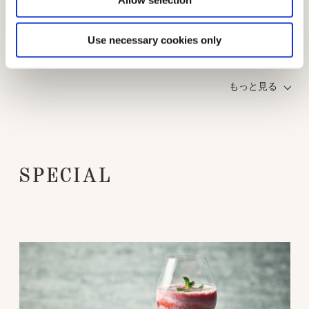
日本を代表するレーシング・ドライバー小林可夢偉さん
Use necessary cookies only
は、「レース前のコーヒーは欠かせない」といいます。コ
ーヒーへのこだわりは、豆の種類、煎り方、淹れ方、マシ
ンにまで及びます。
もっと見る
「こだわりを追求していくのは、レーシングカーのセッテ
ィングも一緒。その部分でコーヒーもレースも通じている
のかもしれない」という可夢偉さんがよりよいものを追い
求める姿勢は、クルマの素性を徹底的に鍛え、本物を追求
SPECIAL
し続けるレクサスの想いにもつながります。
ルワンダ産のコーヒー豆を2つの焙煎度合いに煎り分け、グ
アテマラ産の豆も加えてブレンド。LEXUS MEETS...のた
めにつくりあげたオリジナルコーヒーです。
小林可夢偉さん