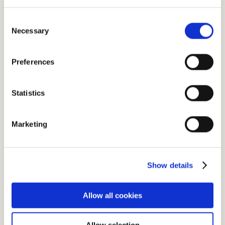
DRINKS/COFFEE
Consent
Necessary
Selection
Preferences
Statistics
Marketing
Show details
Allow all cookies
コーヒー・水出しコーヒー
小林可夢偉さん監修
Allow selection