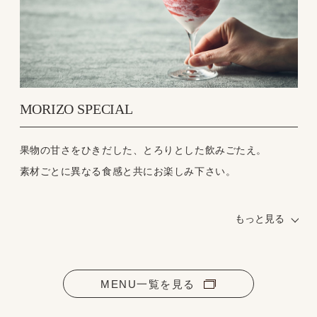
1986年兵庫県出身。世界で活躍するTOYOTA GAZOO
Racingのドライバー。2008年からF1世界選手権で活躍。
2016年から世界耐久選手権（WEC）に参戦し、ル・マン24
時間レースでの総合優勝・コースレコード記録など輝かし
い戦績を持つ。2024年はWECとスーパーフォーミュラに参
戦、さらなる活躍が期待される。
MORIZO SPECIAL
果物の甘さをひきだした、とろりとした飲みごたえ。
素材ごとに異なる食感と共にお楽しみ下さい。
about MORIZO
もっと見る
根っからのクルマ好きの豊田章男会長のドライバーネー
ム。名前の由来は、2005年の愛知万博の公式キャラクター
「モリゾウ」にちなんでいます。MORIZO SPECIALはそん
MENU一覧を見る
なモリゾウが大好きなドリンク。