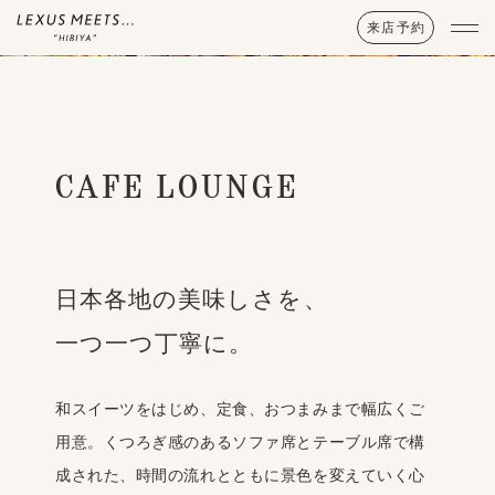
来店予約
TOP
CAFE LOUNGE
MOVIE
ACCESS
CONCEPT
日本各地の美味しさを、
CAFE LOUNGE
一つ一つ丁寧に。
AFTERNOON TEA
SPECIAL
和スイーツをはじめ、定食、おつまみまで幅広くご
用意。くつろぎ感のあるソファ席とテーブル席で構
SWEETS
TOYOTA×
MICHI selection
成された、時間の流れとともに景色を変えていく心