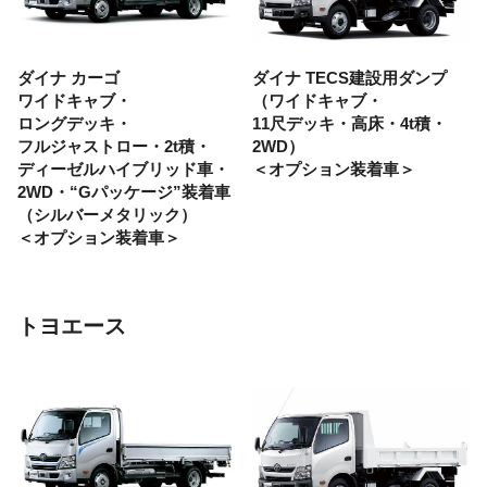
ダイナ カーゴ
ダイナ
TECS建設用ダンプ
ワイドキャブ・
（ワイドキャブ・
ロングデッキ・
11尺デッキ・
高床・
4t積・
フルジャストロー・
2t積・
2WD）
ディーゼルハイブリッド車・
＜オプション装着車＞
2WD・
“Gパッケージ”装着車
（シルバーメタリック）
＜オプション装着車＞
トヨエース