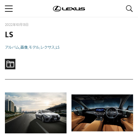
S
navigation
2022年10月13日
LS
アルバム
画像
モデル
レクサス
LS