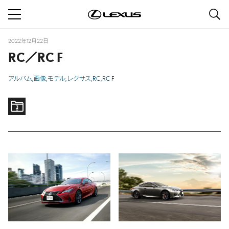
S
navigation
2022年12月22日
RC／RC F
アルバム
画像
モデル
レクサス
RC
RC F