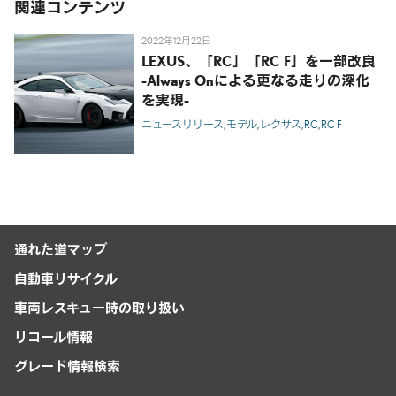
関連コンテンツ
2022年12月22日
LEXUS、「RC」「RC F」を一部改良
-Always Onによる更なる走りの深化
を実現-
ニュースリリース
モデル
レクサス
RC
RC F
通れた道マップ
自動車リサイクル
車両レスキュー時の取り扱い
リコール情報
グレード情報検索