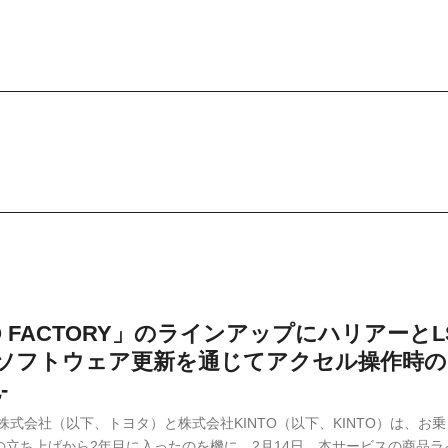
TO FACTORY」のラインアップにハリアーと
はソフトウェア更新を通じてアクセル操作時
-
株式会社（以下、トヨタ）と株式会社KINTO（以下、KINTO）は、お乗
Y」の立ち上げから2年目に入ったのを機に、2月14日、本サービスの商