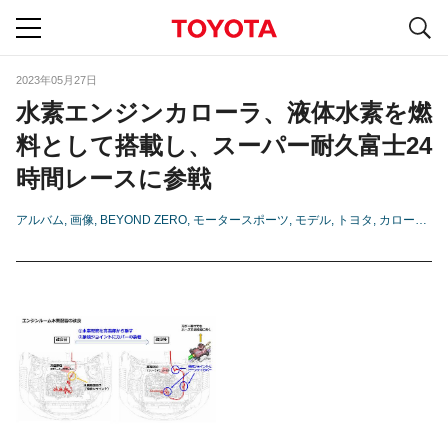
S
navigation
2023年05月27日
水素エンジンカローラ、液体水素を燃
料として搭載し、スーパー耐久富士24
時間レースに参戦
アルバム
画像
BEYOND ZERO
モータースポーツ
モデル
トヨタ
カローラ
水