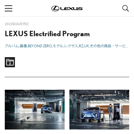
S
navigation
2023年06月15日
LEXUS Electrified Program
アルバム
画像
BEYOND ZERO
モデル
レクサス
RZ
UX
その他の商品・サービス
テ