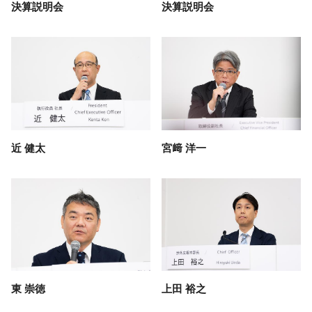
決算説明会
決算説明会
近 健太
宮﨑 洋一
東 崇徳
上田 裕之