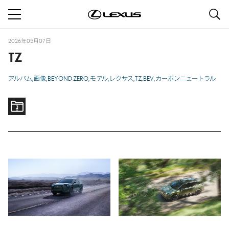
S
navigation
2026年05月07日
TZ
アルバム
画像
BEYOND ZERO
モデル
レクサス
TZ
BEV
カーボンニュートラル