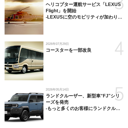
ヘリコプター運航サービス「LEXUS
Flight」を開始
-LEXUSに空のモビリティが加わり、
陸・海・空がつながる移動体験を提
供-
2026年07月29日
コースターを一部改良
2026年05月14日
ランドクルーザー、新型車“FJ”シリ
ーズを発売
-もっと多くのお客様にランドクルー
ザーを楽しんでいただくために、扱い
やすいサイズとし、より気軽に「移動
の自由」を提供-