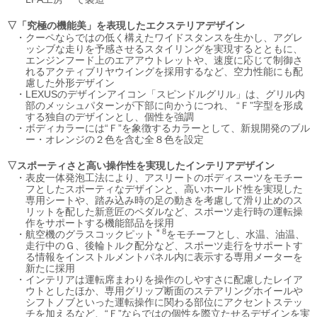
▽「究極の機能美」を表現したエクステリアデザイン
・
クーペならではの低く構えたワイドスタンスを生かし、アグレ
ッシブな走りを予感させるスタイリングを実現するとともに、
エンジンフード上のエアアウトレットや、速度に応じて制御さ
れるアクティブリヤウイングを採用するなど、空力性能にも配
慮した外形デザイン
・
LEXUSのデザインアイコン「スピンドルグリル」は、グリル内
部のメッシュパターンが下部に向かうにつれ、 “Ｆ”字型を形成
する独自のデザインとし、個性を強調
・
ボディカラーには“Ｆ”を象徴するカラーとして、新規開発のブル
ー・オレンジの２色を含む全８色を設定
▽スポーティさと高い操作性を実現したインテリアデザイン
・
表皮一体発泡工法により、アスリートのボディスーツをモチー
フとしたスポーティなデザインと、高いホールド性を実現した
専用シートや、踏み込み時の足の動きを考慮して滑り止めのス
リットを配した新意匠のペダルなど、スポーツ走行時の運転操
作をサポートする機能部品を採用
＊8
・
航空機のグラスコックピット
をモチーフとし、水温、油温、
走行中のＧ、後輪トルク配分など、スポーツ走行をサポートす
る情報をインストルメントパネル内に表示する専用メーターを
新たに採用
・
インテリアは運転席まわりを操作のしやすさに配慮したレイア
ウトとしたほか、専用グリップ断面のステアリングホイールや
シフトノブといった運転操作に関わる部位にアクセントステッ
チを加えるなど、“Ｆ”ならではの個性を際立たせるデザインを実