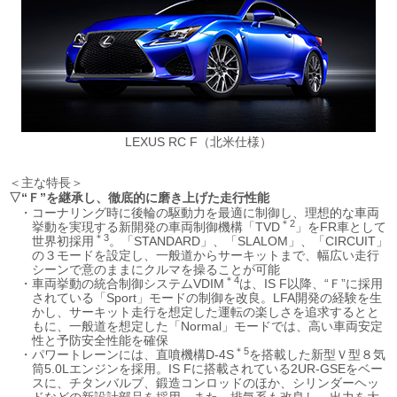
LEXUS RC F（北米仕様）
＜主な特長＞
▽“Ｆ”を継承し、徹底的に磨き上げた走行性能
・
コーナリング時に後輪の駆動力を最適に制御し、理想的な車両
＊2
挙動を実現する新開発の車両制御機構「TVD
」をFR車として
＊3
世界初採用
。「STANDARD」、「SLALOM」、「CIRCUIT」
の３モードを設定し、一般道からサーキットまで、幅広い走行
シーンで意のままにクルマを操ることが可能
＊4
・
車両挙動の統合制御システムVDIM
は、IS F以降、“Ｆ”に採用
されている「Sport」モードの制御を改良。LFA開発の経験を生
かし、サーキット走行を想定した運転の楽しさを追求するとと
もに、一般道を想定した「Normal」モードでは、高い車両安定
性と予防安全性能を確保
＊5
・
パワートレーンには、直噴機構D-4S
を搭載した新型Ｖ型８気
筒5.0Lエンジンを採用。IS Fに搭載されている2UR-GSEをベー
スに、チタンバルブ、鍛造コンロッドのほか、シリンダーヘッ