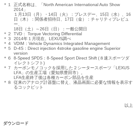
＊１
正式名称は、「North American International Auto Show
2014」
１月13日（月）・14日（火）：プレスデー、15日（水）、16
日（木）：関係者招待日、17日（金）：チャリティプレビュ
ー、
18日（土）～26日（日）：一般公開日
＊２
TVD： Torque Vectoring Differential
＊３
2014年１月現在。LEXUS調べ
＊４
VDIM：Vehicle Dynamics Integrated Management
＊５
D-4S：Direct injection 4stroke gasoline engine Superior
version
＊６
8-Speed SPDS：8-Speed Sport Direct Shift (８速スポーツダ
イレクトシフト)
＊７
カーボンモノコックを採用した２シータースポーツ「LEXUS
LFA」の生産工場（愛知県豊田市）。
LFA生産終了後は各種カーボン部品を生産
＊８
従来のアナログ計器盤に替え、液晶画面に必要な情報を表示す
るコックピット
以上
ダウンロード