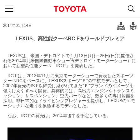
S
navigation
2014年01月14日
LEXUS、高性能クーペRC Fをワールドプレミア
LEXUSは、米国・デトロイトで１月13日(月)～26日(日)に開催さ
*1
れる2014年北米国際自動車ショー
(デトロイトモーターショー）に
おいて新型高性能クーペ「RC F」を発表した。
RC Fは、2013年11月に東京モーターショーで発表したスポーツ
クーペRCをベースに、LEXUSスポーツ“Ｆ”の中核モデルとして、
2007年発売のIS F以降受け継がれてきた“Ｆ”ブランドのイメージを
強くけん引すべく開発。具体的には、高出力エンジンやトランスミ
ッション、サスペンション、空力パーツなど、数多くの専用装備を
採用。非日常的なドライビングプレジャーを提供し、LEXUSのエモ
ーショナルな走りを象徴するモデルとした。
なお、RC Fの発売は、2014年後半を予定している。