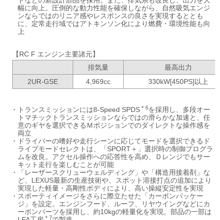
ドなどの新設計部品を採用。また、排気系も改良し、出力を大
幅に向上。圧倒的な動力性能を確保しながら、自然吸気エンジ
ンならではのリニア感やレスポンスの良さを実現するととも
に、定常走行域ではアトキンソン化により燃費・環境性能も向
上
【RC F エンジン主要諸元】
排気量
最高出力
2UR-GSE
4,969cc
330kW[450PS]以上
＊6
・
トランスミッションには8-Speed SPDS
を採用し、多段オー
トマチックトランスミッションならではの滑らかな加速と、任
意のギヤを選択できるＭポジションでのダイレクトな操作感を
両立
・
ドライバーの嗜好や走行シーンに応じてモードを選択できるド
ライブモードセレクトは、「SPORT＋」選択時の制御プログラ
ムを改良。アクセル操作への応答性を高め、Ｄレンジでもサー
キット走行を楽しむことが可能
・
「レーザースクリューウェルディング」や「構造用接着剤」な
ど、LEXUS最新の生産技術や、スポット溶接打点の追加により
実現した軽量・高剛性ボディにより、高い操縦安定性を実現
・
スポーティイメージをさらに際立たせた「カーボンパッケー
ジ」を設定。エンジンフード、ルーフ、リヤウイングなどにカ
ーボンパーツを採用し、約10kgの軽量化を実現。部品の一部は
＊7
LFA工房
で製造