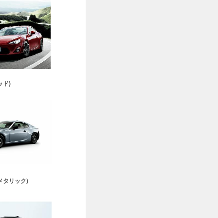
ッド)
メタリック)