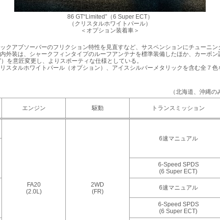
86 GT“Limited”（6 Super ECT）
（クリスタルホワイトパール）
＜オプション装着車＞
ックアブソーバーのフリクション特性を見直すなど、サスペンションにチューニン
内外装は、シャークフィンタイプのルーフアンテナを標準装備したほか、カーボン
ited”）を意匠変更し、よりスポーティな仕様としている。
リスタルホワイトパール（オプション）、アイスシルバーメタリックを含む全７色
（北海道、沖縄のみ
エンジン
駆動
トランスミッション
6速マニュアル
6-Speed SPDS
(6 Super ECT)
FA20
2WD
6速マニュアル
(2.0L)
(FR)
6-Speed SPDS
(6 Super ECT)