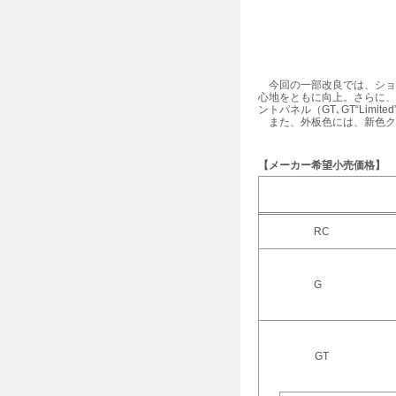
今回の一部改良では、ショ
心地をともに向上。さらに、
ントパネル（GT､GT“Lim
また、外板色には、新色ク
【メーカー希望小売価格】
RC
G
GT