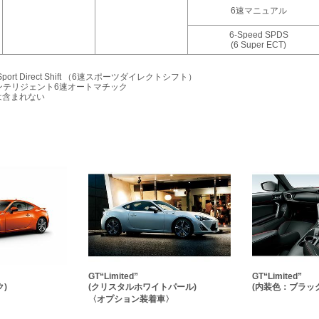
6速マニュアル
6-Speed SPDS
(6 Super ECT)
ed Sport Direct Shift （6速スポーツダイレクトシフト）
パーインテリジェント6速オートマチック
は含まれない
GT“Limited”
GT“Limited”
)
(クリスタルホワイトパール)
(内装色：ブラック
〈オプション装着車〉