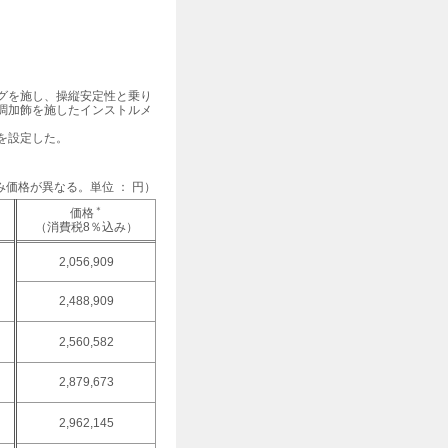
グを施し、操縦安定性と乗り
調加飾を施したインストルメ
を設定した。
価格が異なる。単位 ： 円）
＊
価格
（消費税8％込み）
2,056,909
2,488,909
2,560,582
2,879,673
2,962,145