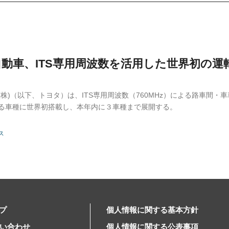
動車、ITS専用周波数を活用した世界初の運転支援
株)（以下、トヨタ）は、ITS専用周波数（760MHz）による路車間・車車
る車種に世界初搭載し、本年内に３車種まで展開する。
ス
プ
個人情報に関する基本方針
問い合わせ
個人情報に関する公表事項