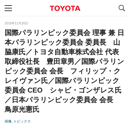
S
navigation
2015年11月26日
国際パラリンピック委員会 理事 兼 日
本パラリンピック委員会 委員長 山
脇康氏／トヨタ自動車株式会社 代表
取締役社長 豊田章男／国際パラリン
ピック委員会 会長 フィリップ・ク
レイヴァン氏／国際パラリンピック
委員会 CEO シャビ・ゴンザレス氏
／日本パラリンピック委員会 会長
鳥原光憲氏
画像
トピックス