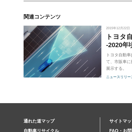
関連コンテンツ
2015年12月22日
トヨタ
-202
トヨタ自動車(
て、市販車に
展示する。
ニュースリリー
通れた道マップ
サイトマッ
自動車リサイクル
FAQ・お