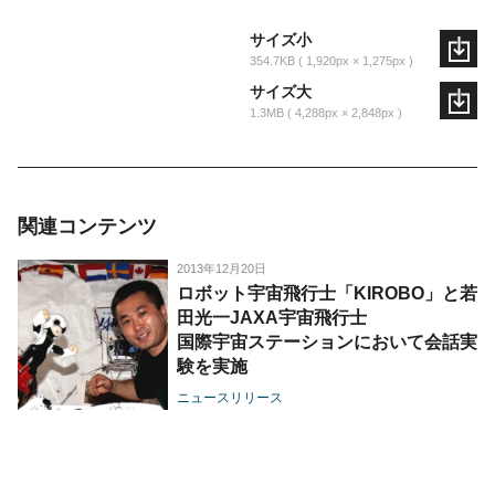
サイズ小
354.7KB
1,920px × 1,275px
サイズ大
1.3MB
4,288px × 2,848px
関連コンテンツ
2013年12月20日
ロボット宇宙飛行士「KIROBO」と若
田光一JAXA宇宙飛行士
国際宇宙ステーションにおいて会話実
験を実施
ニュースリリース