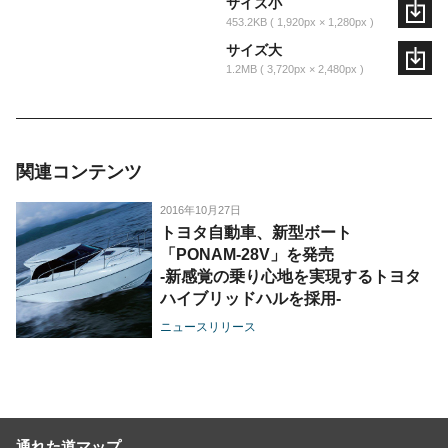
サイズ小
453.2KB
1,920px × 1,280px
サイズ大
1.2MB
3,720px × 2,480px
関連コンテンツ
2016年10月27日
トヨタ自動車、新型ボート
「PONAM-28V」を発売
-新感覚の乗り心地を実現するトヨタ
ハイブリッドハルを採用-
ニュースリリース
通れた道マップ