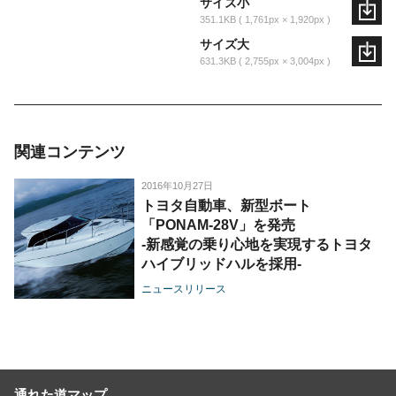
サイズ小
351.1KB
1,761px × 1,920px
サイズ大
631.3KB
2,755px × 3,004px
関連コンテンツ
2016年10月27日
トヨタ自動車、新型ボート
「PONAM-28V」を発売
-新感覚の乗り心地を実現するトヨタ
ハイブリッドハルを採用-
ニュースリリース
通れた道マップ