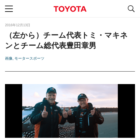
S
navigation
2016年12月13日
（左から）チーム代表トミ・マキネ
ンとチーム総代表豊田章男
画像
モータースポーツ