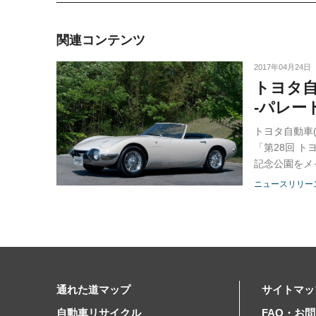
関連コンテンツ
2017年04月24日
トヨタ自
-パレー
トヨタ自動車
「第28回 
記念公園をメ
る。
ニュースリリー
通れた道マップ
サイトマッ
自動車リサイクル
FAQ・お