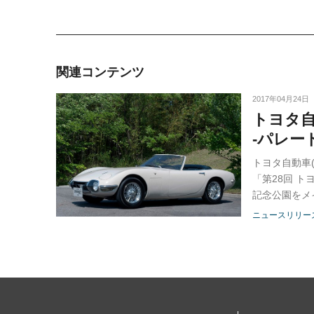
関連コンテンツ
2017年04月24日
トヨタ自
-パレー
トヨタ自動車
「第28回 
記念公園をメ
る。
ニュースリリー