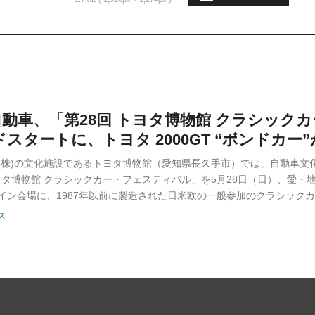
動車、「第28回 トヨタ博物館 クラシック
ドスタートに、トヨタ 2000GT “ボンドカー”
(株)の文化施設であるトヨタ博物館（愛知県長久手市）では、自動車文
トヨタ博物館 クラシックカー・フェスティバル」を5月28日（日）、愛
イン会場に、1987年以前に製造された日米欧の一般参加のクラシック
ス