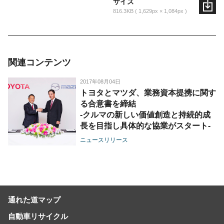
サイズ
816.3KB
1,629px × 1,084px
関連コンテンツ
2017年08月04日
トヨタとマツダ、業務資本提携に関す
る合意書を締結
-クルマの新しい価値創造と持続的成
長を目指し具体的な協業がスタート-
ニュースリリース
通れた道マップ
自動車リサイクル