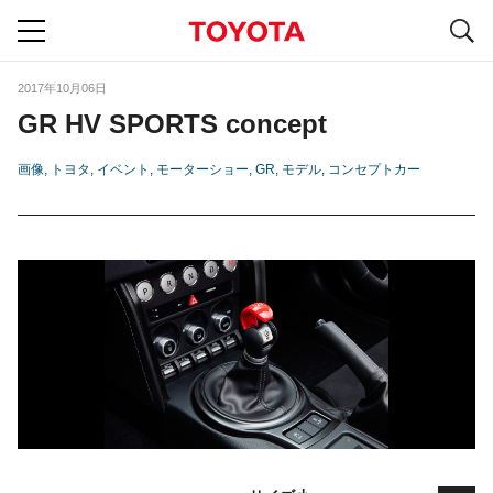
S
navigation
2017年10月06日
GR HV SPORTS concept
画像
トヨタ
イベント
モーターショー
GR
モデル
コンセプトカー