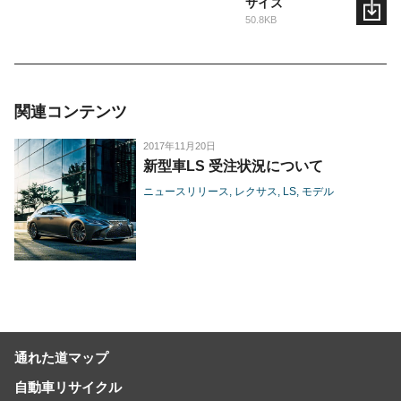
サイズ
50.8KB
関連コンテンツ
2017年11月20日
新型車LS 受注状況について
ニュースリリース
レクサス
LS
モデル
通れた道マップ
自動車リサイクル