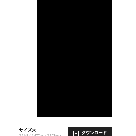
サイズ大
ダウンロード
3.1MB
4,677px × 3,307px