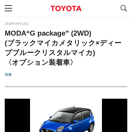
S
navigation
2016年04月12日
MODA“G package” (2WD)
(ブラックマイカメタリック×ディー
プブルークリスタルマイカ)
〈オプション装着車〉
画像