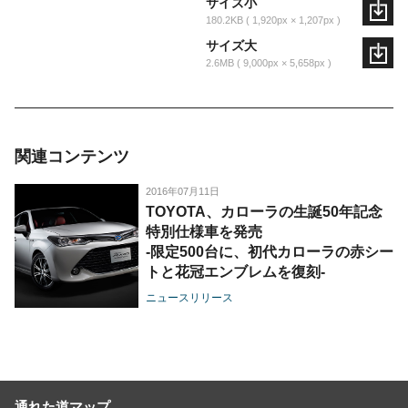
サイズ小
180.2KB
1,920px × 1,207px
サイズ大
2.6MB
9,000px × 5,658px
関連コンテンツ
2016年07月11日
TOYOTA、カローラの生誕50年記念
特別仕様車を発売
-限定500台に、初代カローラの赤シー
トと花冠エンブレムを復刻-
ニュースリリース
通れた道マップ