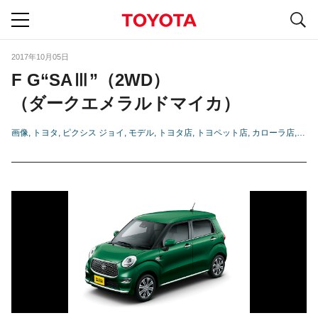
S
navigation
2017年10月05日
F G“SAⅢ”（2WD）
（ダークエメラルドマイカ）
画像
トヨタ
ピクシス ジョイ
モデル
トヨタ店
トヨペット店
カローラ店
ネッ