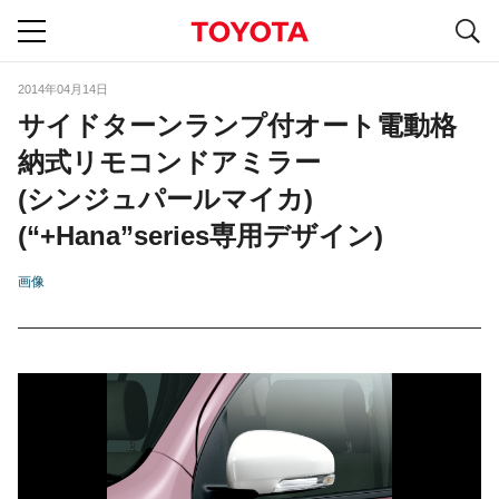
S
navigation
2014年04月14日
サイドターンランプ付オート電動格
納式リモコンドアミラー
(シンジュパールマイカ)
(“+Hana”series専用デザイン)
画像