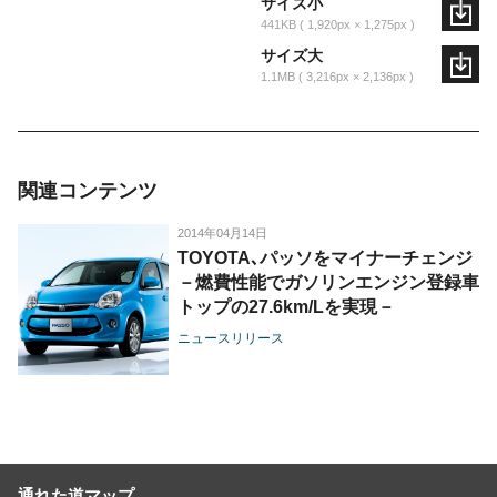
サイズ小
441KB
1,920px × 1,275px
サイズ大
1.1MB
3,216px × 2,136px
関連コンテンツ
2014年04月14日
TOYOTA､パッソをマイナーチェンジ
－燃費性能でガソリンエンジン登録車
トップの27.6km/Lを実現－
ニュースリリース
通れた道マップ