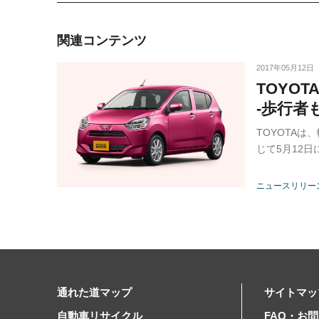
関連コンテンツ
2017年05月12日
TOYO
-歩行者
TOYOTA
じて5月12
ニュースリリー
通れた道マップ
サイトマッ
自動車リサイクル
FAQ・お