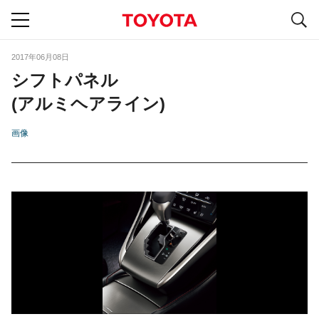
S
navigation
2017年06月08日
シフトパネル
(アルミヘアライン)
画像