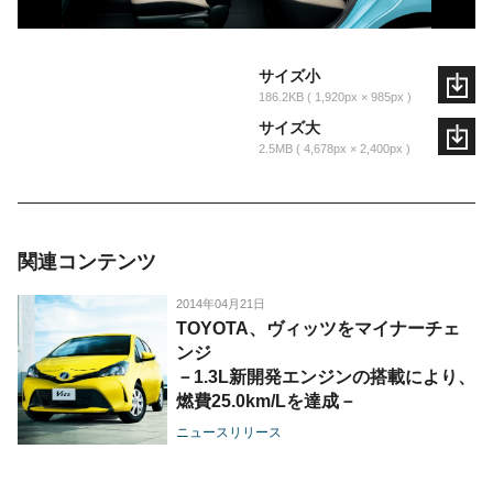
サイズ小
186.2KB
1,920px × 985px
サイズ大
2.5MB
4,678px × 2,400px
関連コンテンツ
2014年04月21日
TOYOTA、ヴィッツをマイナーチェ
ンジ
－1.3L新開発エンジンの搭載により、
燃費25.0km/Lを達成－
ニュースリリース