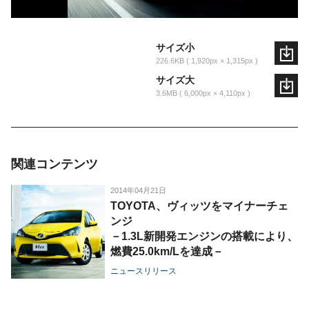
サイズ小
226.6KB
1,920px × 1,315px
サイズ大
3.6MB
6,000px × 4,110px
関連コンテンツ
2014年04月21日
TOYOTA、ヴィッツをマイナーチェ
ンジ
－1.3L新開発エンジンの搭載により、
燃費25.0km/Lを達成－
ニュースリリース