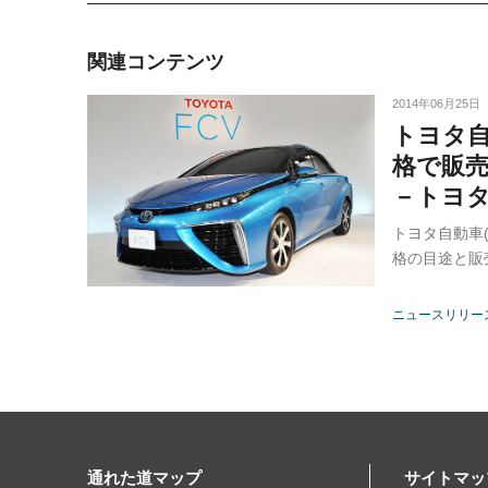
関連コンテンツ
2014年06月25日
トヨタ自
格で販
－トヨタ
トヨタ自動車
格の目途と販
ニュースリリー
通れた道マップ
サイトマッ