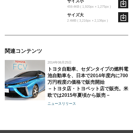
サイズ小
459.4KB
1,920px × 1,275px
サイズ大
2.4MB
3,216px × 2,136px
関連コンテンツ
2014年06月25日
トヨタ自動車、セダンタイプの燃料電
池自動車を、日本で2014年度内に700
万円程度の価格で販売開始
－トヨタ店・トヨペット店で販売。米
欧では2015年夏頃から販売－
ニュースリリース