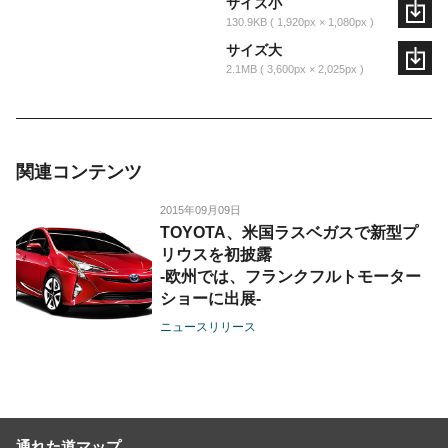
サイズ小
130.9KB
1,920px × 1,080px
サイズ大
2.1MB
3,600px × 2,025px
関連コンテンツ
2015年09月09日
TOYOTA、米国ラスベガスで新型プ
リウスを初披露
-欧州では、フランクフルトモーター
ショーに出展-
ニュースリリース
通れた道マップ