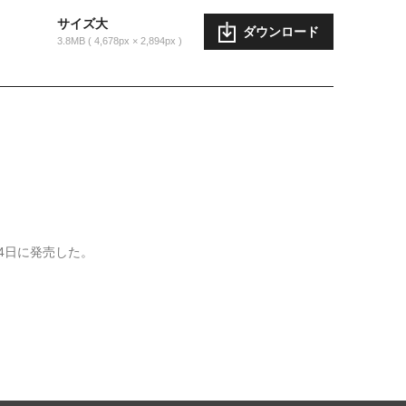
サイズ大
ダウンロード
3.8MB
4,678px × 2,894px
14日に発売した。