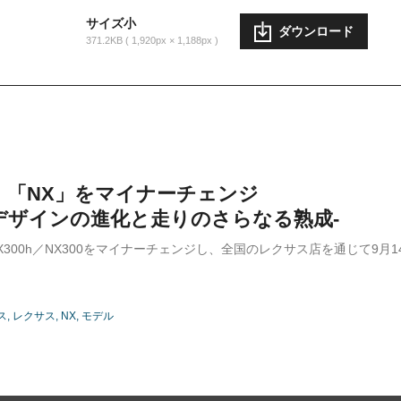
サイズ小
ダウンロード
371.2KB
1,920px × 1,188px
S、「NX」をマイナーチェンジ
デザインの進化と走りのさらなる熟成-
NX300h／NX300をマイナーチェンジし、全国のレクサス店を通じて9月
ス
レクサス
NX
モデル