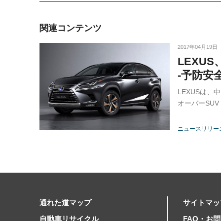
関連コンテンツ
2017年04月19日
LEXU
-予防安全
LEXUSは
オーバーSU
ニュースリリー
通れた道マップ
サイトマッ
自動車リサイクル
FAQ・お