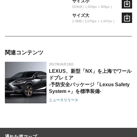
サイズ小
503KB
1,920px × 905px
サイズ大
2.4MB
3,070px × 1,447px
関連コンテンツ
2017年04月19日
LEXUS、新型「NX」を上海でワール
ドプレミア
-予防安全パッケージ「Lexus Safety
System +」を標準装備-
ニュースリリース
通れた道マップ