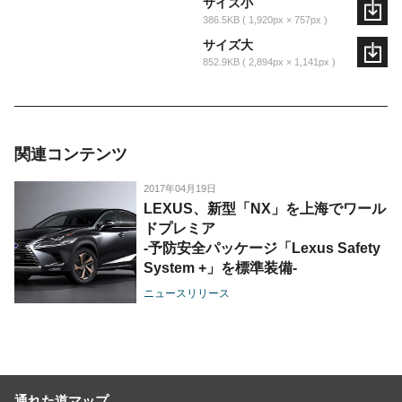
サイズ小
386.5KB
1,920px × 757px
サイズ大
852.9KB
2,894px × 1,141px
関連コンテンツ
2017年04月19日
LEXUS、新型「NX」を上海でワール
ドプレミア
-予防安全パッケージ「Lexus Safety
System +」を標準装備-
ニュースリリース
通れた道マップ