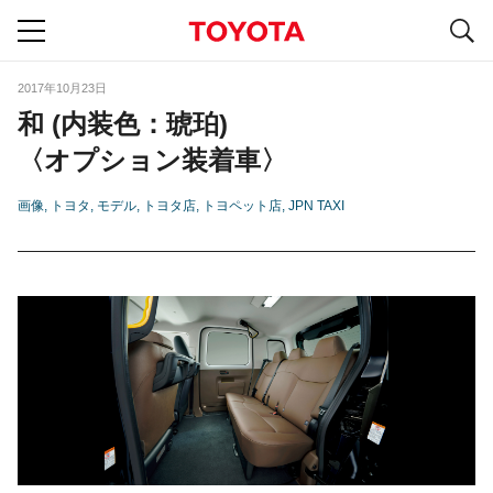
S
navigation
2017年10月23日
和 (内装色：琥珀)
〈オプション装着車〉
画像
トヨタ
モデル
トヨタ店
トヨペット店
JPN TAXI