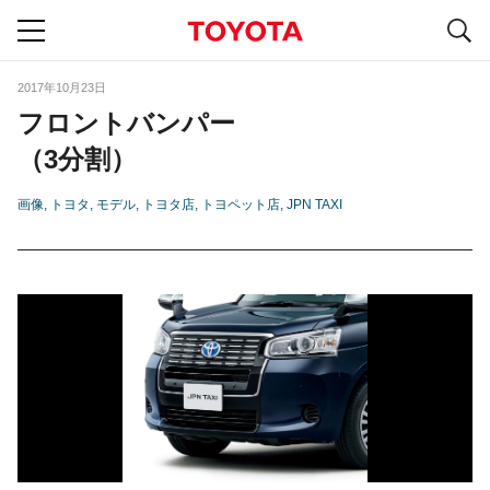
S
navigation
2017年10月23日
フロントバンパー
（3分割）
画像
トヨタ
モデル
トヨタ店
トヨペット店
JPN TAXI