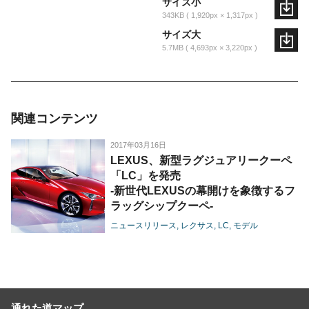
サイズ小
343KB
1,920px × 1,317px
サイズ大
5.7MB
4,693px × 3,220px
関連コンテンツ
2017年03月16日
LEXUS、新型ラグジュアリークーペ
「LC」を発売
-新世代LEXUSの幕開けを象徴するフ
ラッグシップクーペ-
ニュースリリース
レクサス
LC
モデル
通れた道マップ