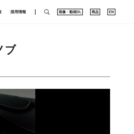
SEARCH
報
採用情報
画像・動画DL
商品
EN
ノブ