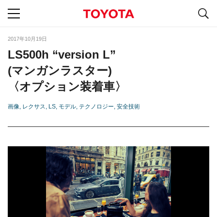
S
navigation
2017年10月19日
LS500h “version L”
(マンガンラスター)
〈オプション装着車〉
画像
レクサス
LS
モデル
テクノロジー
安全技術