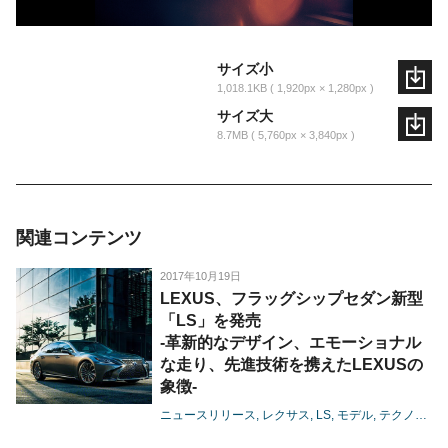
サイズ小
1,018.1KB
1,920px × 1,280px
サイズ大
8.7MB
5,760px × 3,840px
関連コンテンツ
2017年10月19日
LEXUS、フラッグシップセダン新型
「LS」を発売
-革新的なデザイン、エモーショナル
な走り、先進技術を携えたLEXUSの
象徴-
ニュースリリース
レクサス
LS
モデル
テクノロジー