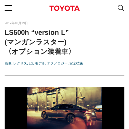
S
navigation
2017年10月19日
LS500h “version L”
(マンガンラスター)
〈オプション装着車〉
画像
レクサス
LS
モデル
テクノロジー
安全技術